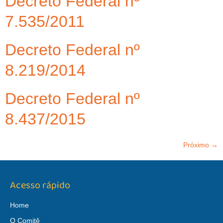
Decreto Federal nº
7.535/2011
Decreto Federal nº
8.219/2014
Decreto Federal nº
8.437/2015
Próximo
→
Acesso rápido
Home
O Comitê