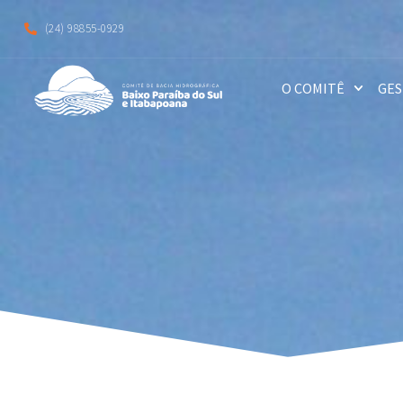
(24) 98855-0929
O COMITÊ
GES