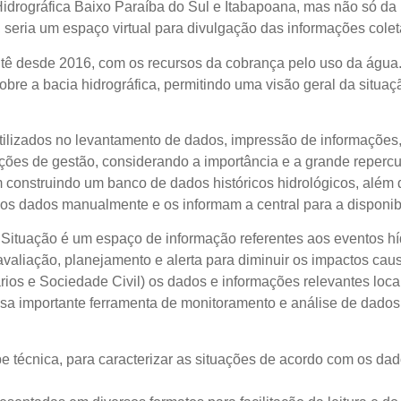
idrográfica Baixo Paraíba do Sul e Itabapoana, mas não só da
io, seria um espaço virtual para divulgação das informações col
tê desde 2016, com os recursos da cobrança pelo uso da água
e a bacia hidrográfica, permitindo uma visão geral da situaçã
lizados no levantamento de dados, impressão de informações, m
ações de gestão, considerando a importância e a grande reperc
 construindo um banco de dados históricos hidrológicos, além d
 os dados manualmente e os informam a central para a disponib
u Situação é um espaço de informação referentes aos eventos hí
aliação, planejamento e alerta para diminuir os impactos caus
ios e Sociedade Civil) os dados e informações relevantes loca
ssa importante ferramenta de monitoramento e análise de dados
écnica, para caracterizar as situações de acordo com os dados