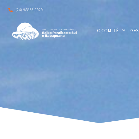
(24) 98855-0929
O COMITÊ
GES