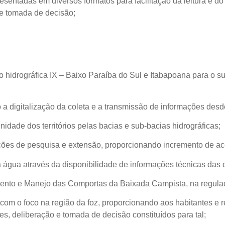
entadas em diversos formatos para facilitação da leitura e do
 de tomada de decisão;
ião hidrográfica IX – Baixo Paraíba do Sul e Itabapoana para o
 a digitalização da coleta e a transmissão de informações desd
nidade dos territórios pelas bacias e sub-bacias hidrográficas;
ções de pesquisa e extensão, proporcionando incremento de ace
a água através da disponibilidade de informações técnicas das c
nto e Manejo das Comportas da Baixada Campista, na regulaçã
 com o foco na região da foz, proporcionando aos habitantes e
es, deliberação e tomada de decisão constituídos para tal;