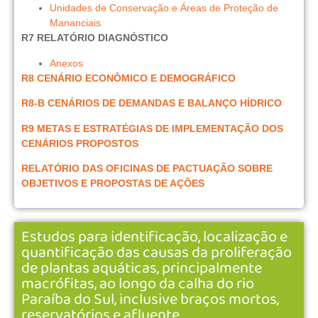
Unidades de Conservação e Áreas de Proteção de
Mananciais
R7 RELATÓRIO DIAGNÓSTICO
Anexos
R8 CENÁRIO ECONÔMICO E DEMOGRÁFICO
R8-B CENÁRIOS DE DEMANDAS E BALANÇO HÍDRICO
R9 METAS E ESTRATÉGIAS DE IMPLEMENTAÇÃO DOS
CENÁRIOS PROPOSTOS
RELATÓRIO DAS OFICINAS DE PACTUAÇÃO SOBRE
OBJETIVOS E PROPOSTAS DE AÇÕES
Estudos para identificação, localização e
quantificação das causas da proliferação
de plantas aquáticas, principalmente
macrófitas, ao longo da calha do rio
Paraíba do Sul, inclusive braços mortos,
reservatórios e afluente