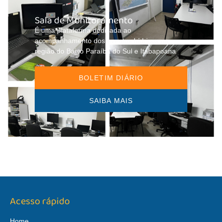
Sala de Monitoramento
É uma plataforma dedicada ao
acompanhamento dos eventos hídricos na
região do Baixo Paraíba do Sul e Itabapoana
BOLETIM DIÁRIO
SAIBA MAIS
Acesso rápido
Home