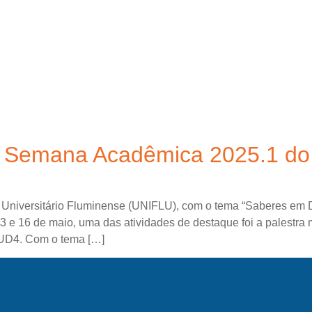
TÃO DA BACIA
AGÊNCIA DA BACIA
SALA DE MONITORA
a Semana Acadêmica 2025.1 do 
niversitário Fluminense (UNIFLU), com o tema “Saberes em Di
3 e 16 de maio, uma das atividades de destaque foi a palestra 
/UD4. Com o tema […]