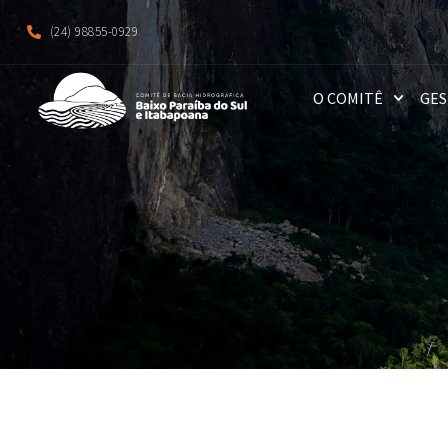
(24) 98855-0929
O COMITÊ
GES