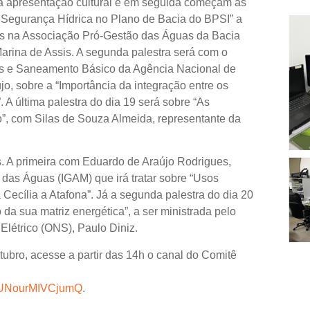
ma apresentação cultural e em seguida começam as
A Segurança Hídrica no Plano de Bacia do BPSI” a
cos na Associação Pró-Gestão das Águas da Bacia
arina de Assis. A segunda palestra será com o
os e Saneamento Básico da Agência Nacional de
, sobre a “Importância da integração entre os
 A última palestra do dia 19 será sobre “As
o”, com Silas de Souza Almeida, representante da
. A primeira com Eduardo de Araújo Rodrigues,
o das Águas (IGAM) que irá tratar sobre “Usos
 Cecília a Atafona”. Já a segunda palestra do dia 20
 da sua matriz energética”, a ser ministrada pelo
Elétrico (ONS), Paulo Diniz.
tubro, acesse a partir das 14h o canal do Comitê
blUNourMIVCjumQ
.