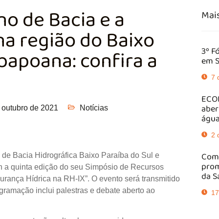
no de Bacia e a
Mais
na região do Baixo
3º F
abapoana: confira a
em S
7 
ECOB
aber
 outubro de 2021
Notícias
água
2 
Comi
tê de Bacia Hidrográfica Baixo Paraíba do Sul e
prom
4h a quinta edição do seu Simpósio de Recursos
da S
urança Hídrica na RH-IX”. O evento será transmitido
gramação inclui palestras e debate aberto ao
17