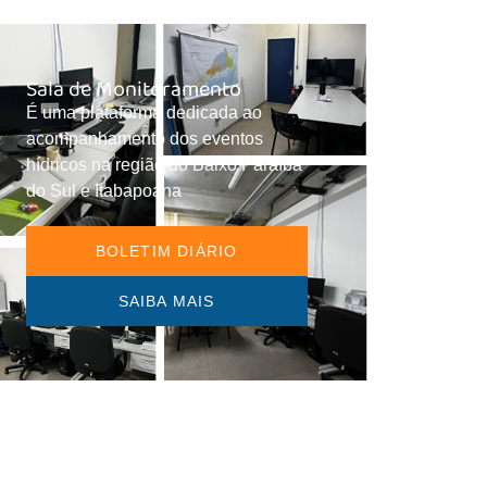
Sala de Monitoramento
É uma plataforma dedicada ao
acompanhamento dos eventos
hídricos na região do Baixo Paraíba
do Sul e Itabapoana
BOLETIM DIÁRIO
SAIBA MAIS