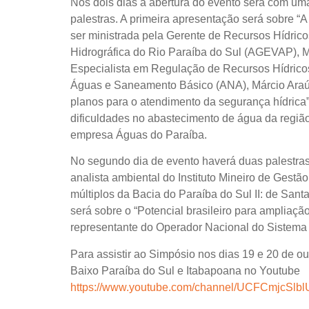
Nos dois dias a abertura do evento será com u
palestras. A primeira apresentação será sobre “
ser ministrada pela Gerente de Recursos Hídri
Hidrográfica do Rio Paraíba do Sul (AGEVAP), M
Especialista em Regulação de Recursos Hídric
Águas e Saneamento Básico (ANA), Márcio Araújo
planos para o atendimento da segurança hídrica”.
dificuldades no abastecimento de água da regiã
empresa Águas do Paraíba.
No segundo dia de evento haverá duas palestras
analista ambiental do Instituto Mineiro de Gestã
múltiplos da Bacia do Paraíba do Sul II: de Santa
será sobre o “Potencial brasileiro para ampliação
representante do Operador Nacional do Sistema 
Para assistir ao Simpósio nos dias 19 e 20 de ou
Baixo Paraíba do Sul e Itabapoana no Youtube
https://www.youtube.com/channel/UCFCmjcSl