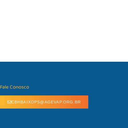
Fale Conosco
CBHBAIXOPS@AGEVAP.ORG.BR