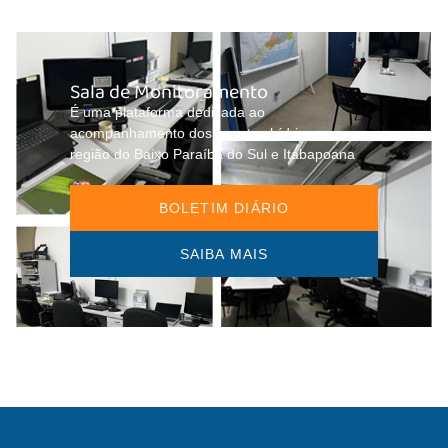
Sala de Monitoramento
É uma plataforma dedicada ao
acompanhamento dos eventos hídricos na
região do Baixo Paraíba do Sul e Itabapoana
BOLETIM DIÁRIO
SAIBA MAIS