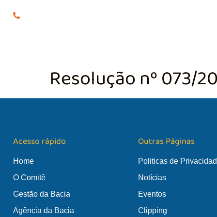
(24) 98855-0929
O COMITÊ
GES
Resolução nº 073/2
Acesso rápido
Outras Páginas
Home
Politicas de Privacida
O Comitê
Notícias
Gestão da Bacia
Eventos
Agência da Bacia
Clipping