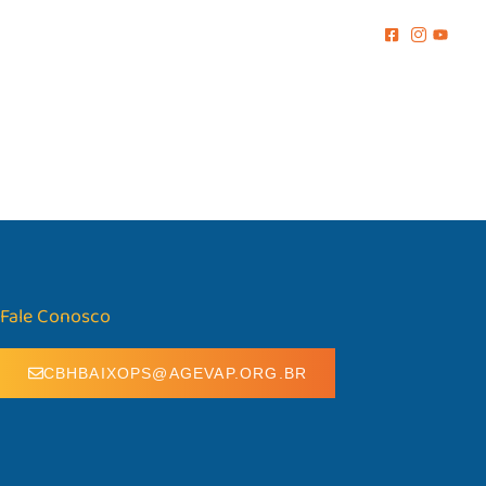
MENTO
COMUNICAÇÃO
BIBLIOTECA
CONTATO
Fale Conosco
CBHBAIXOPS@AGEVAP.ORG.BR