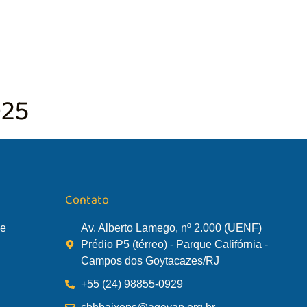
TÃO DA BACIA
AGÊNCIA DA BACIA
SALA DE MONITORA
025
Contato
de
Av. Alberto Lamego, nº 2.000 (UENF)
Prédio P5 (térreo) - Parque Califórnia -
Campos dos Goytacazes/RJ
+55 (24) 98855-0929