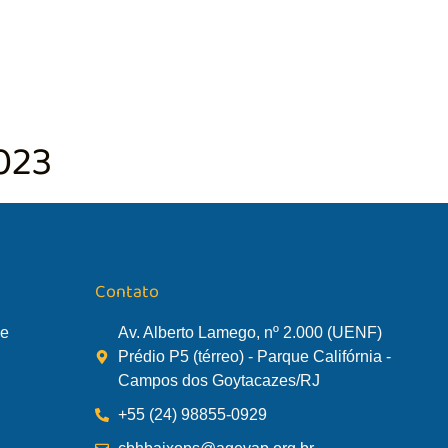
TÃO DA BACIA
AGÊNCIA DA BACIA
SALA DE MONITORA
023
Contato
de
Av. Alberto Lamego, nº 2.000 (UENF)
Prédio P5 (térreo) - Parque Califórnia -
Campos dos Goytacazes/RJ
+55 (24) 98855-0929