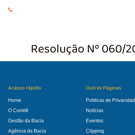
(24) 98855-0929
O COMITÊ
GES
Resolução Nº 060/2
Acesso rápido
Outras Páginas
Home
Politicas de Privacida
O Comitê
Notícias
Gestão da Bacia
Eventos
Agência da Bacia
Clipping