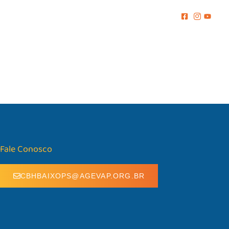
MENTO
COMUNICAÇÃO
BIBLIOTECA
CONTATO
Fale Conosco
CBHBAIXOPS@AGEVAP.ORG.BR