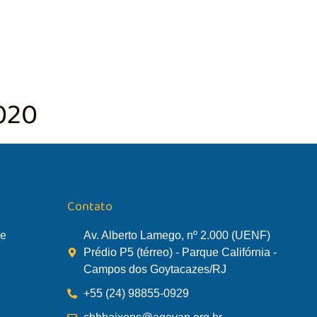
TÃO DA BACIA
AGÊNCIA DA BACIA
SALA DE MONITORA
020
Contato
de
Av. Alberto Lamego, nº 2.000 (UENF)
Prédio P5 (térreo) - Parque Califórnia -
Campos dos Goytacazes/RJ
+55 (24) 98855-0929