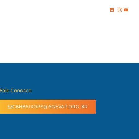
MENTO
COMUNICAÇÃO
BIBLIOTECA
CONTATO
Fale Conosco
CBHBAIXOPS@AGEVAP.ORG.BR