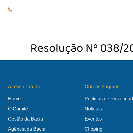
(24) 98855-0929
O COMITÊ
GES
Resolução Nº 038/2
Acesso rápido
Outras Páginas
Home
Politicas de Privacida
O Comitê
Notícias
Gestão da Bacia
Eventos
Agência da Bacia
Clipping