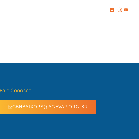
MENTO
COMUNICAÇÃO
BIBLIOTECA
CONTATO
Fale Conosco
CBHBAIXOPS@AGEVAP.ORG.BR