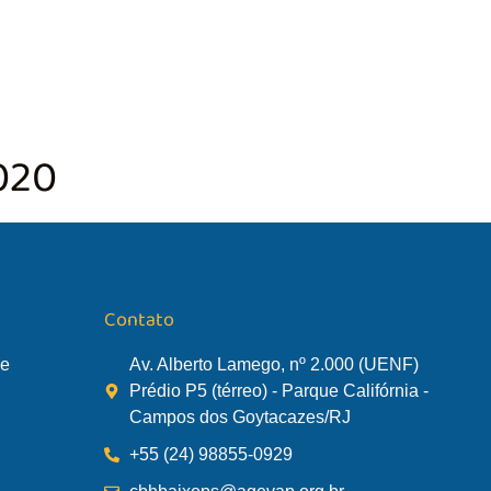
TÃO DA BACIA
AGÊNCIA DA BACIA
SALA DE MONITORA
020
Contato
de
Av. Alberto Lamego, nº 2.000 (UENF)
Prédio P5 (térreo) - Parque Califórnia -
Campos dos Goytacazes/RJ
+55 (24) 98855-0929