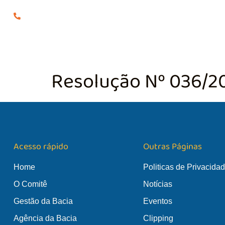
(24) 98855-0929
O COMITÊ
GES
Resolução Nº 036/2
Acesso rápido
Outras Páginas
Home
Politicas de Privacida
O Comitê
Notícias
Gestão da Bacia
Eventos
Agência da Bacia
Clipping