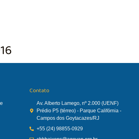
TÃO DA BACIA
AGÊNCIA DA BACIA
SALA DE MONITORA
016
Contato
de
Av. Alberto Lamego, nº 2.000 (UENF)
Prédio P5 (térreo) - Parque Califórnia -
Campos dos Goytacazes/RJ
+55 (24) 98855-0929