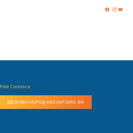
MENTO
COMUNICAÇÃO
BIBLIOTECA
CONTATO
Fale Conosco
CBHBAIXOPS@AGEVAP.ORG.BR