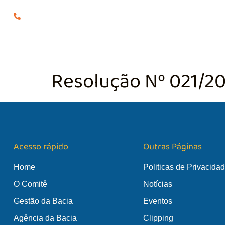
(24) 98855-0929
O COMITÊ
GES
Resolução Nº 021/2
Acesso rápido
Outras Páginas
Home
Politicas de Privacida
O Comitê
Notícias
Gestão da Bacia
Eventos
Agência da Bacia
Clipping