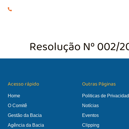
(24) 98855-0929
O COMITÊ
GES
Resolução Nº 002/2
Acesso rápido
Outras Páginas
Home
Politicas de Privacida
O Comitê
Notícias
Gestão da Bacia
Eventos
Agência da Bacia
Clipping