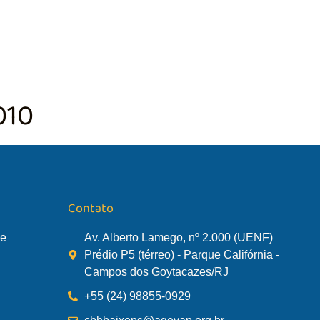
TÃO DA BACIA
AGÊNCIA DA BACIA
SALA DE MONITORA
010
Contato
de
Av. Alberto Lamego, nº 2.000 (UENF)
Prédio P5 (térreo) - Parque Califórnia -
Campos dos Goytacazes/RJ
+55 (24) 98855-0929