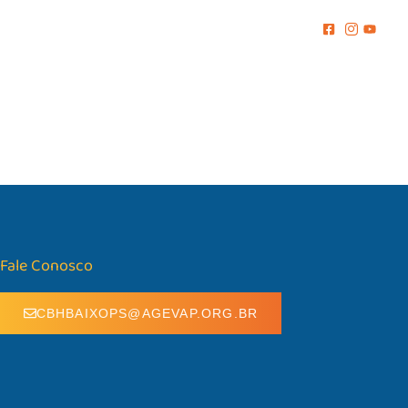
MENTO
COMUNICAÇÃO
BIBLIOTECA
CONTATO
Fale Conosco
CBHBAIXOPS@AGEVAP.ORG.BR