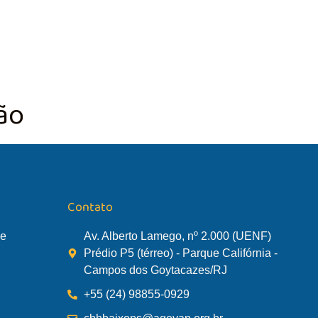
TÃO DA BACIA
AGÊNCIA DA BACIA
SALA DE MONITORA
ão
Contato
de
Av. Alberto Lamego, nº 2.000 (UENF)
Prédio P5 (térreo) - Parque Califórnia -
Campos dos Goytacazes/RJ
+55 (24) 98855-0929