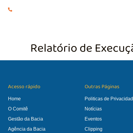
(24) 98855-0929
O COMITÊ
GES
Relatório de Execuç
Acesso rápido
Outras Páginas
Home
Politicas de Privacida
O Comitê
Notícias
Gestão da Bacia
Eventos
Agência da Bacia
Clipping