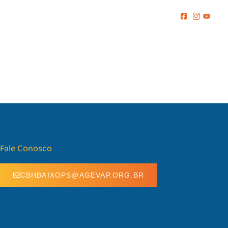
MENTO
COMUNICAÇÃO
BIBLIOTECA
CONTATO
Fale Conosco
CBHBAIXOPS@AGEVAP.ORG.BR