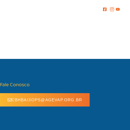
MENTO
COMUNICAÇÃO
BIBLIOTECA
CONTATO
Fale Conosco
CBHBAIXOPS@AGEVAP.ORG.BR