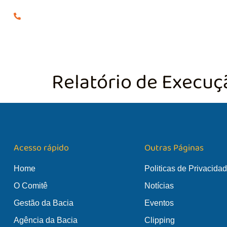
(24) 98855-0929
O COMITÊ
GES
Relatório de Execuç
Acesso rápido
Outras Páginas
Home
Politicas de Privacida
O Comitê
Notícias
Gestão da Bacia
Eventos
Agência da Bacia
Clipping