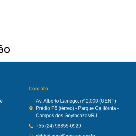
TÃO DA BACIA
AGÊNCIA DA BACIA
SALA DE MONITORA
ão
Contato
de
Av. Alberto Lamego, nº 2.000 (UENF)
Prédio P5 (térreo) - Parque Califórnia -
Campos dos Goytacazes/RJ
+55 (24) 98855-0929