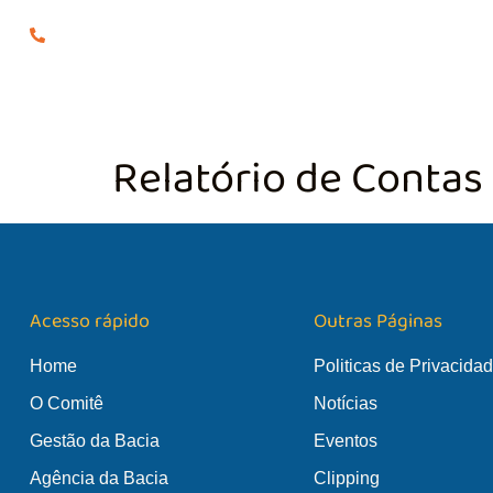
(24) 98855-0929
O COMITÊ
GES
Relatório de Contas
Acesso rápido
Outras Páginas
Home
Politicas de Privacida
O Comitê
Notícias
Gestão da Bacia
Eventos
Agência da Bacia
Clipping