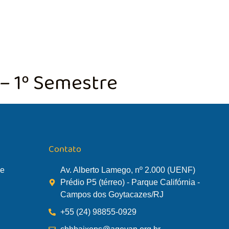
TÃO DA BACIA
AGÊNCIA DA BACIA
SALA DE MONITORA
 – 1º Semestre
Contato
de
Av. Alberto Lamego, nº 2.000 (UENF)
Prédio P5 (térreo) - Parque Califórnia -
Campos dos Goytacazes/RJ
+55 (24) 98855-0929