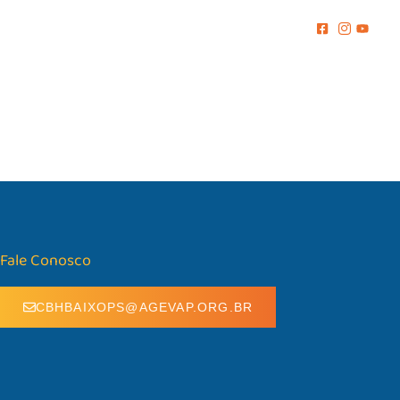
MENTO
COMUNICAÇÃO
BIBLIOTECA
CONTATO
Fale Conosco
CBHBAIXOPS@AGEVAP.ORG.BR