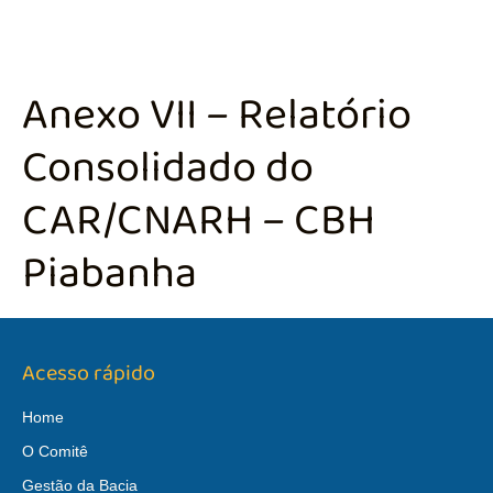
Anexo VII – Relatório
Consolidado do
CAR/CNARH – CBH
Piabanha
Acesso rápido
Home
O Comitê
Gestão da Bacia