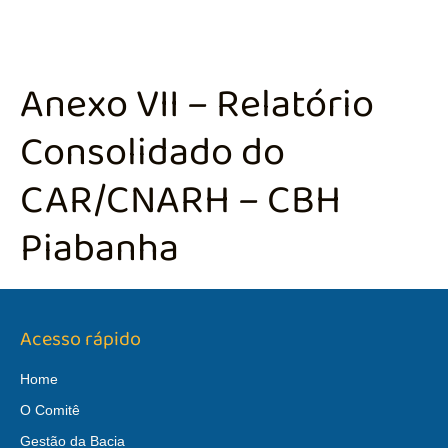
Anexo VII – Relatório
Consolidado do
CAR/CNARH – CBH
Piabanha
Acesso rápido
Home
O Comitê
Gestão da Bacia