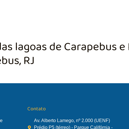
TÃO DA BACIA
AGÊNCIA DA BACIA
SALA DE MONITORA
s lagoas de Carapebus e 
bus, RJ
Contato
de
Av. Alberto Lamego, nº 2.000 (UENF)
Prédio P5 (térreo) - Parque Califórnia -