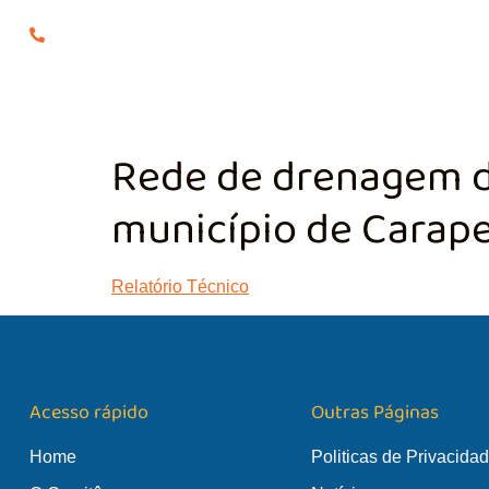
(24) 98855-0929
O COMITÊ
GES
Rede de drenagem da
município de Carape
Relatório Técnico
Acesso rápido
Outras Páginas
Home
Politicas de Privacida