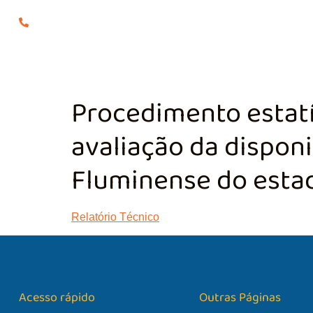
(24) 98855-0929
O COMITÊ
GES
Procedimento estatí
avaliação da disponi
Fluminense do estad
Relatório Técnico
Acesso rápido
Outras Páginas