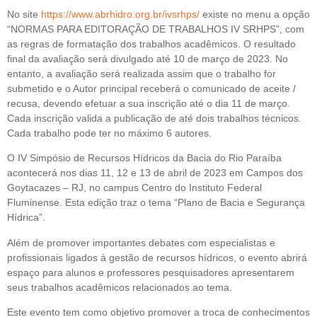
No site
https://www.abrhidro.org.br/ivsrhps/
existe no menu a opção
“NORMAS PARA EDITORAÇÃO DE TRABALHOS IV SRHPS”, com
as regras de formatação dos trabalhos acadêmicos. O resultado
final da avaliação será divulgado até 10 de março de 2023. No
entanto, a avaliação será realizada assim que o trabalho for
submetido e o Autor principal receberá o comunicado de aceite /
recusa, devendo efetuar a sua inscrição até o dia 11 de março.
Cada inscrição valida a publicação de até dois trabalhos técnicos.
Cada trabalho pode ter no máximo 6 autores.
O IV Simpósio de Recursos Hídricos da Bacia do Rio Paraíba
acontecerá nos dias 11, 12 e 13 de abril de 2023 em Campos dos
Goytacazes – RJ, no campus Centro do Instituto Federal
Fluminense. Esta edição traz o tema “Plano de Bacia e Segurança
Hídrica”.
Além de promover importantes debates com especialistas e
profissionais ligados à gestão de recursos hídricos, o evento abrirá
espaço para alunos e professores pesquisadores apresentarem
seus trabalhos acadêmicos relacionados ao tema.
Este evento tem como objetivo promover a troca de conhecimentos