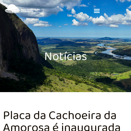
Notícias
Placa da Cachoeira da
Amorosa é inaugurada