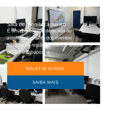
Sala de Monitoramento
É uma plataforma dedicada ao
acompanhamento dos eventos
hídricos na região do Baixo Paraíba
do Sul e Itabapoana
BOLETIM DIÁRIO
SAIBA MAIS