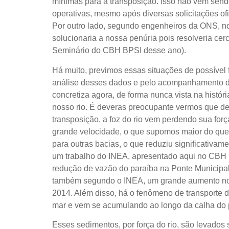
mínimas para a transposição. Isso não vem send
operativas, mesmo após diversas solicitações ofi
Por outro lado, segundo engenheiros da ONS, n
solucionaria a nossa penúria pois resolveria c
Seminário do CBH BPSI desse ano).
Há muito, previmos essas situações de possível 
análise desses dados e pelo acompanhamento de
concretiza agora, de forma nunca vista na históri
nosso rio. É deveras preocupante vermos que de
transposição, a foz do rio vem perdendo sua for
grande velocidade, o que supomos maior do que
para outras bacias, o que reduziu significativam
um trabalho do INEA, apresentado aqui no CBH
redução de vazão do paraíba na Ponte Municipa
também segundo o INEA, um grande aumento no f
2014. Além disso, há o fenômeno de transporte 
mar e vem se acumulando ao longo da calha do pa
Esses sedimentos, por força do rio, são levado