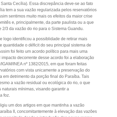
Santa Cecília). Essa discrepância deve-se ao fato
lia tem a sua vazão regularizada pelos reservatórios
ssim sentimos muito mais os efeitos da maior crise
mitês e, principalmente, da parte paulista ou a que
de 2/3 da vazão do rio para o Sistema Guandu.
 logo identificou a possiblidade de retirar mais
 quantidade o déficit do seu principal sistema de
Assim foi feito um acordo político para mais uma
al impacto decorrente desse acordo foi a elaboração
/IGAM/INEA nº 1382/2015, em que foram feitas
rvatórios com vista unicamente a preservação do
a em detrimento da porção final do Paraíba. Tais
mo a vazão residual ou ecológica do rio, o que
naturais mínimas, visando garantir a
a foz.
digiu um dos artigos em que mantinha a vazão
Paraíba II, concomitantemente à elevação das vazões