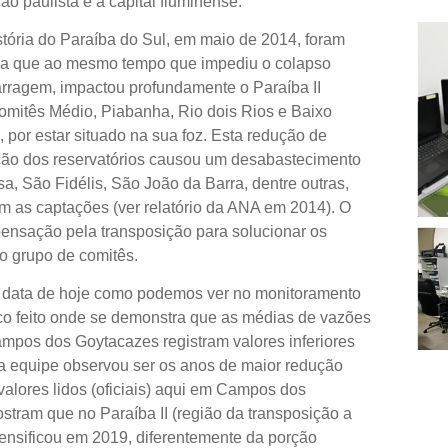
o paulista e a capital fluminense.
istória do Paraíba do Sul, em maio de 2014, foram
ia que ao mesmo tempo que impediu o colapso
barragem, impactou profundamente o Paraíba II
omitês Médio, Piabanha, Rio dois Rios e Baixo
, por estar situado na sua foz. Esta redução de
ção dos reservatórios causou um desabastecimento
, São Fidélis, São João da Barra, dentre outras,
m as captações (ver relatório da ANA em 2014). O
nsação pela transposição para solucionar os
o grupo de comitês.
é a data de hoje como podemos ver no monitoramento
ico feito onde se demonstra que as médias de vazões
ampos dos Goytacazes registram valores inferiores
a equipe observou ser os anos de maior redução
alores lidos (oficiais) aqui em Campos dos
tram que no Paraíba II (região da transposição a
ntensificou em 2019, diferentemente da porção