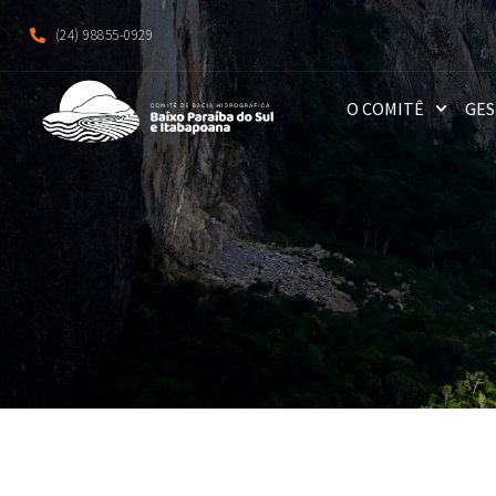
(24) 98855-0929
O COMITÊ
GES