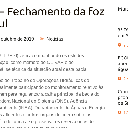
– Fechamento da foz
Mais
ul
3º F
em S
 outubro de 2019
Notícias
7 
(CBH-BPSI) vem acompanhando os estudos
ECOB
aber
riação, como membro do CEIVAP e de
água
lise técnica da situação atual desta bacia.
2 
upo de Trabalho de Operações Hidráulicas do
almente participando do monitoramento relativo às
Comi
em para regularizar a calha principal da bacia do
prom
adora Nacional do Sistema (ONS), Agência
da S
 Ambiente (INEA), Departamento de Águas e Energia
17
s afluentes e outros órgãos decidem sobre as
lia de forma a se preservar os reservatórios do