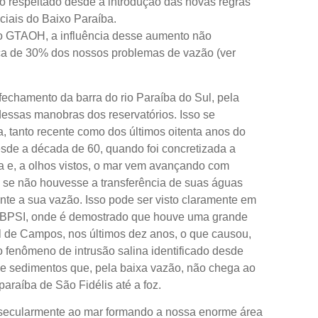
o respeitado desde a introdução das novas regras
ciais do Baixo Paraíba.
o GTAOH, a influência desse aumento não
erca de 30% dos nossos problemas de vazão (ver
fechamento da barra do rio Paraíba do Sul, pela
ssas manobras dos reservatórios. Isso se
a, tanto recente como dos últimos oitenta anos do
sde a década de 60, quando foi concretizada a
ça e, a olhos vistos, o mar vem avançando com
 se não houvesse a transferência de suas águas
ente a sua vazão. Isso pode ser visto claramente em
 BPSI, onde é demostrado que houve uma grande
l de Campos, nos últimos dez anos, o que causou,
enômeno de intrusão salina identificado desde
de sedimentos que, pela baixa vazão, não chega ao
raíba de São Fidélis até a foz.
s secularmente ao mar formando a nossa enorme área