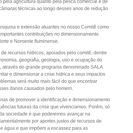
 pela agricultura quanto pela pesca comercial e de
s câmaras técnicas ao longo desses anos de redução
 pesquisa e extensão atuantes no nosso Comitê como
importantes contribuições no dimensionamento
orte e Noroeste fluminense.
 de recursos hídricos, apoiados pelo comitê, dentre
ronomia, geografia, geologia, uso e ocupação do
s dá, através do grande programa denominado SALA
r e dimensionar a crise hídrica e seus impactos
roblemas será muito mais fácil do que encontrar
s esses danos causados pelo homem.
nas de promover a identificação e dimensionamento
uências futuras da crise que vivenciamos. Porém, só
 da sociedade é que poderemos avançar na
damentalmente por aportes justos de recursos de
e água e que impõem a escassez para as