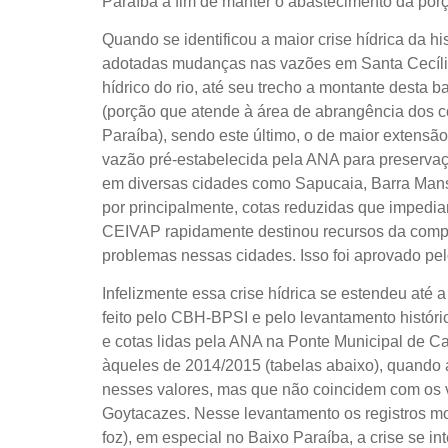
Paraíba a fim de manter o abastecimento da porçã
Quando se identificou a maior crise hídrica da h
adotadas mudanças nas vazões em Santa Cecíl
hídrico do rio, até seu trecho a montante desta 
(porção que atende à área de abrangência dos c
Paraíba), sendo este último, o de maior extensão
vazão pré-estabelecida pela ANA para preserva
em diversas cidades como Sapucaia, Barra Mansa
por principalmente, cotas reduzidas que impedia
CEIVAP rapidamente destinou recursos da compe
problemas nessas cidades. Isso foi aprovado pel
Infelizmente essa crise hídrica se estendeu at
feito pelo CBH-BPSI e pelo levantamento histór
e cotas lidas pela ANA na Ponte Municipal de C
àqueles de 2014/2015 (tabelas abaixo), quando 
nesses valores, mas que não coincidem com os v
Goytacazes. Nesse levantamento os registros mos
foz), em especial no Baixo Paraíba, a crise se i