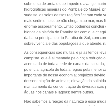
submersa de areia o que impede o avanço marinh
hidrográficas mineiras do Pomba e do Muriaé, p
sudeste, os solos dessas regiões ficaram cada 
mais sedimentos que não chegam ao mar, mas fi
enorme assoreamento. Então podemos concluir qu
hídrica da história do Paraíba fez com que cheg
da barra principal do rio Paraíba do Sul, com co
sobrevivência e das populações a que atende, n
As consequências são muitas, e já as temos lev
campista, que é alimentada pelo rio; a redução do
acentuada de toda a rede de canais da baixada,
potencial agrícola de toda a região pela menor 
importante de nossa economia; prejuízos devido
dessedentação de animais; elevação da salinidad
mar; aumento da concentração de diversos sais
águas nos canais e lagoas; dentre outras.
Não sabemos a reação da natureza a essa mudanç