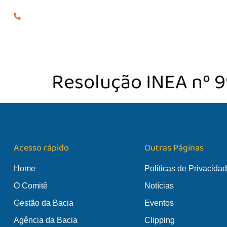
(24) 98855-0929
O COMITÊ
GES
Resolução INEA nº 
Acesso rápido
Outras Páginas
Home
Politicas de Privacida
O Comitê
Notícias
Gestão da Bacia
Eventos
Agência da Bacia
Clipping