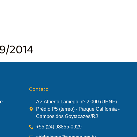
TÃO DA BACIA
AGÊNCIA DA BACIA
SALA DE MONITORA
99/2014
Contato
de
Av. Alberto Lamego, nº 2.000 (UENF)
Prédio P5 (térreo) - Parque Califórnia -
Campos dos Goytacazes/RJ
+55 (24) 98855-0929