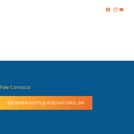
MENTO
COMUNICAÇÃO
BIBLIOTECA
CONTATO
Fale Conosco
CBHBAIXOPS@AGEVAP.ORG.BR