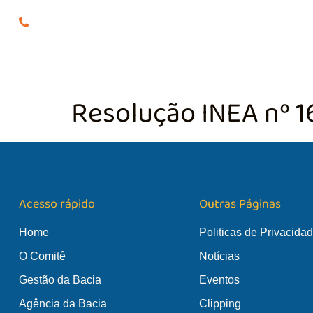
(24) 98855-0929
O COMITÊ
GES
Resolução INEA nº 1
Acesso rápido
Outras Páginas
Home
Politicas de Privacida
O Comitê
Notícias
Gestão da Bacia
Eventos
Agência da Bacia
Clipping