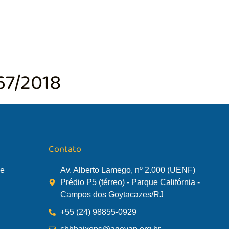
TÃO DA BACIA
AGÊNCIA DA BACIA
SALA DE MONITORA
67/2018
Contato
de
Av. Alberto Lamego, nº 2.000 (UENF)
Prédio P5 (térreo) - Parque Califórnia -
Campos dos Goytacazes/RJ
+55 (24) 98855-0929