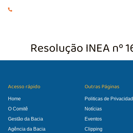
(24) 98855-0929
O COMITÊ
GES
Resolução INEA nº 1
Acesso rápido
Outras Páginas
Home
Politicas de Privacida
O Comitê
Notícias
Gestão da Bacia
Eventos
Agência da Bacia
Clipping