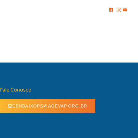
MENTO
COMUNICAÇÃO
BIBLIOTECA
CONTATO
Fale Conosco
CBHBAIXOPS@AGEVAP.ORG.BR