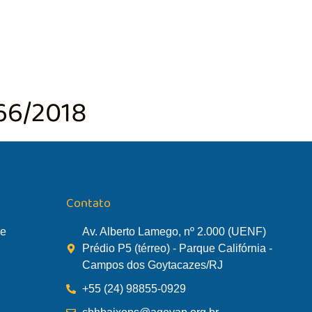
TÃO DA BACIA
AGÊNCIA DA BACIA
SALA DE MONITORA
66/2018
Contato
de
Av. Alberto Lamego, nº 2.000 (UENF)
Prédio P5 (térreo) - Parque Califórnia -
Campos dos Goytacazes/RJ
+55 (24) 98855-0929