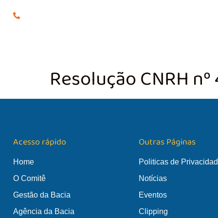
(24) 98855-0929
O COMITÊ
GES
Resolução CNRH nº 
Acesso rápido
Outras Páginas
Home
Politicas de Privacida
O Comitê
Notícias
Gestão da Bacia
Eventos
Agência da Bacia
Clipping