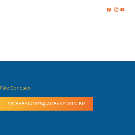
MENTO
COMUNICAÇÃO
BIBLIOTECA
CONTATO
Fale Conosco
CBHBAIXOPS@AGEVAP.ORG.BR