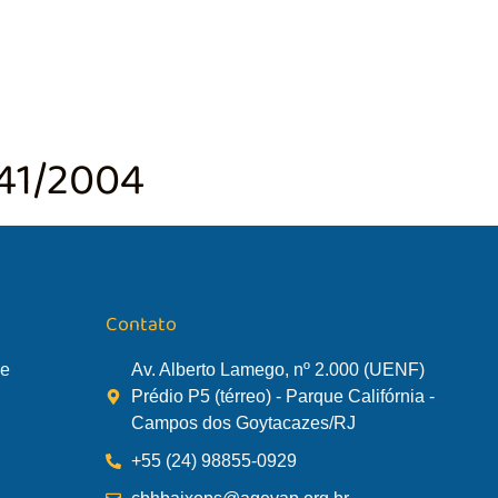
TÃO DA BACIA
AGÊNCIA DA BACIA
SALA DE MONITORA
41/2004
Contato
de
Av. Alberto Lamego, nº 2.000 (UENF)
Prédio P5 (térreo) - Parque Califórnia -
Campos dos Goytacazes/RJ
+55 (24) 98855-0929