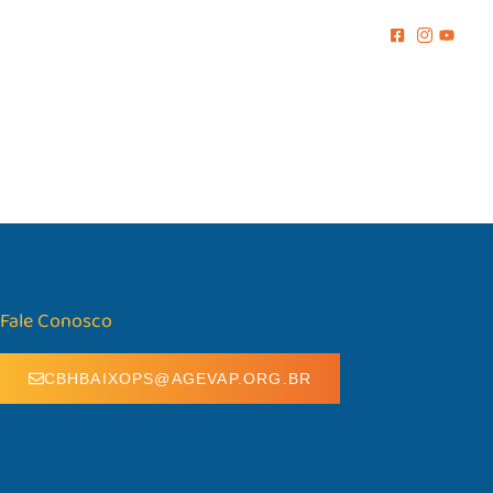
MENTO
COMUNICAÇÃO
BIBLIOTECA
CONTATO
Fale Conosco
CBHBAIXOPS@AGEVAP.ORG.BR