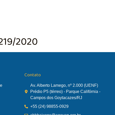
TÃO DA BACIA
AGÊNCIA DA BACIA
SALA DE MONITORA
219/2020
Contato
de
Av. Alberto Lamego, nº 2.000 (UENF)
Prédio P5 (térreo) - Parque Califórnia -
Campos dos Goytacazes/RJ
+55 (24) 98855-0929