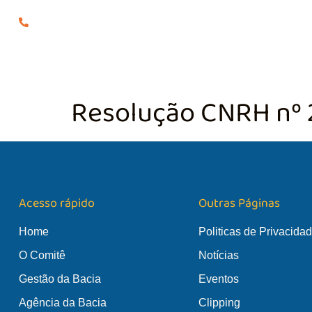
(24) 98855-0929
O COMITÊ
GES
Resolução CNRH nº 
Acesso rápido
Outras Páginas
Home
Politicas de Privacida
O Comitê
Notícias
Gestão da Bacia
Eventos
Agência da Bacia
Clipping