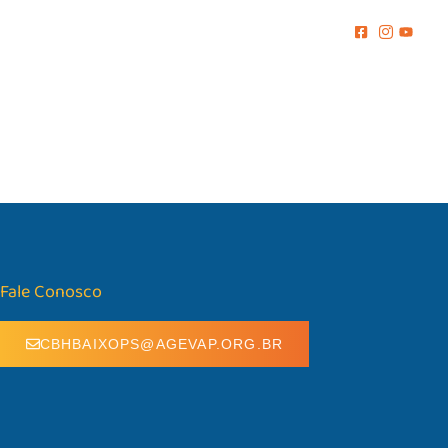
MENTO
COMUNICAÇÃO
BIBLIOTECA
CONTATO
Fale Conosco
CBHBAIXOPS@AGEVAP.ORG.BR