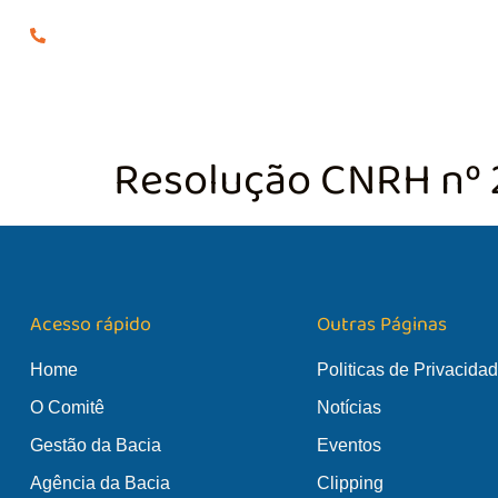
(24) 98855-0929
O COMITÊ
GES
Resolução CNRH nº 
Acesso rápido
Outras Páginas
Home
Politicas de Privacida
O Comitê
Notícias
Gestão da Bacia
Eventos
Agência da Bacia
Clipping