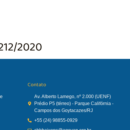
TÃO DA BACIA
AGÊNCIA DA BACIA
SALA DE MONITORA
212/2020
Contato
de
Av. Alberto Lamego, nº 2.000 (UENF)
Prédio P5 (térreo) - Parque Califórnia -
Campos dos Goytacazes/RJ
+55 (24) 98855-0929