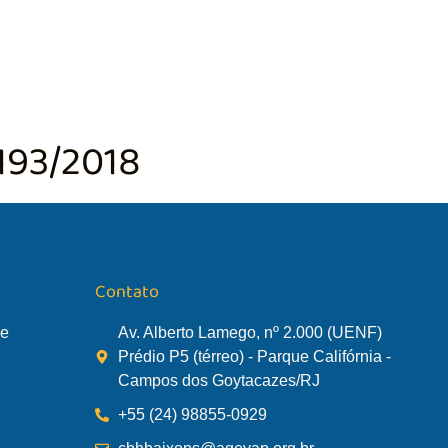
TÃO DA BACIA
AGÊNCIA DA BACIA
SALA DE MONITORA
193/2018
Contato
de
Av. Alberto Lamego, nº 2.000 (UENF)
Prédio P5 (térreo) - Parque Califórnia -
Campos dos Goytacazes/RJ
+55 (24) 98855-0929