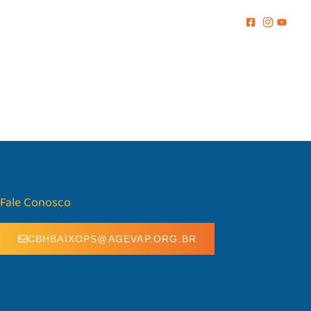
MENTO
COMUNICAÇÃO
BIBLIOTECA
CONTATO
Fale Conosco
CBHBAIXOPS@AGEVAP.ORG.BR