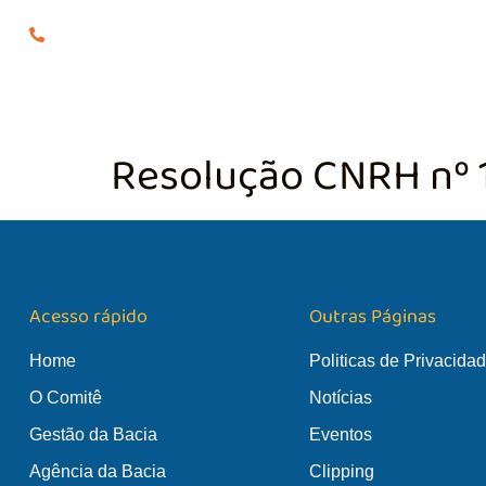
(24) 98855-0929
O COMITÊ
GES
Resolução CNRH nº 
Acesso rápido
Outras Páginas
Home
Politicas de Privacida
O Comitê
Notícias
Gestão da Bacia
Eventos
Agência da Bacia
Clipping