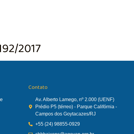
TÃO DA BACIA
AGÊNCIA DA BACIA
SALA DE MONITORA
192/2017
Contato
de
Av. Alberto Lamego, nº 2.000 (UENF)
Prédio P5 (térreo) - Parque Califórnia -
Campos dos Goytacazes/RJ
+55 (24) 98855-0929