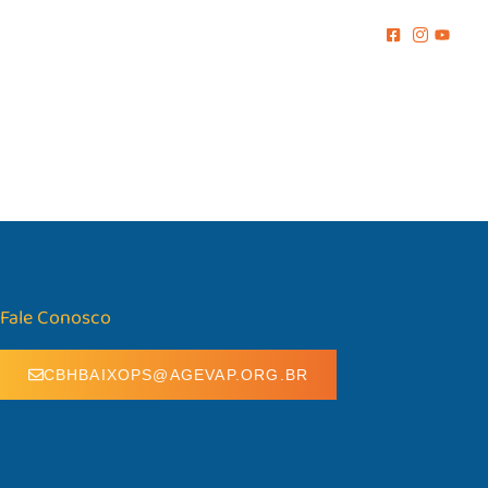
MENTO
COMUNICAÇÃO
BIBLIOTECA
CONTATO
Fale Conosco
CBHBAIXOPS@AGEVAP.ORG.BR