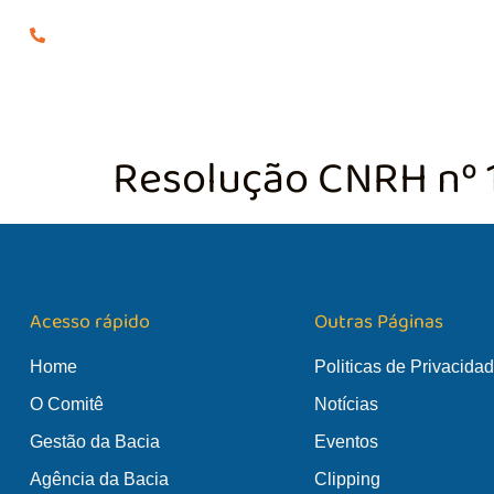
(24) 98855-0929
O COMITÊ
GES
Resolução CNRH nº 
Acesso rápido
Outras Páginas
Home
Politicas de Privacida
O Comitê
Notícias
Gestão da Bacia
Eventos
Agência da Bacia
Clipping