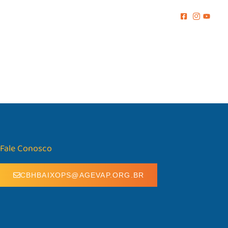
MENTO
COMUNICAÇÃO
BIBLIOTECA
CONTATO
Fale Conosco
CBHBAIXOPS@AGEVAP.ORG.BR