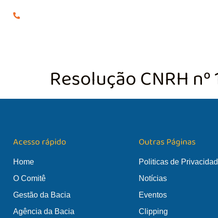
(24) 98855-0929
O COMITÊ
GES
Resolução CNRH nº 
Acesso rápido
Outras Páginas
Home
Politicas de Privacida
O Comitê
Notícias
Gestão da Bacia
Eventos
Agência da Bacia
Clipping