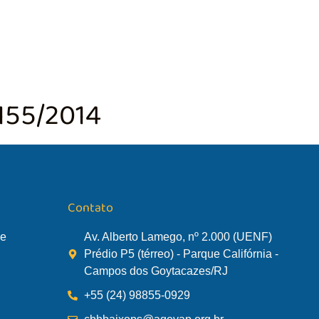
TÃO DA BACIA
AGÊNCIA DA BACIA
SALA DE MONITORA
155/2014
Contato
de
Av. Alberto Lamego, nº 2.000 (UENF)
Prédio P5 (térreo) - Parque Califórnia -
Campos dos Goytacazes/RJ
+55 (24) 98855-0929