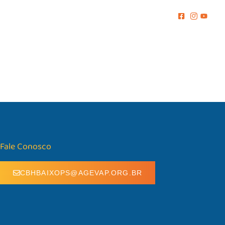
MENTO
COMUNICAÇÃO
BIBLIOTECA
CONTATO
Fale Conosco
CBHBAIXOPS@AGEVAP.ORG.BR