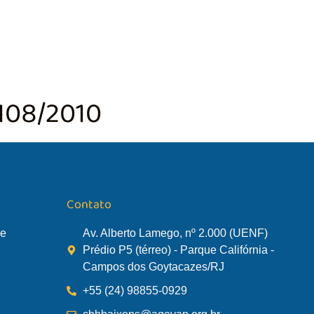
TÃO DA BACIA
AGÊNCIA DA BACIA
SALA DE MONITORA
108/2010
Contato
de
Av. Alberto Lamego, nº 2.000 (UENF)
Prédio P5 (térreo) - Parque Califórnia -
Campos dos Goytacazes/RJ
+55 (24) 98855-0929