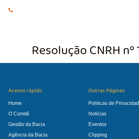
(24) 98855-0929
O COMITÊ
GES
Resolução CNRH nº 
Acesso rápido
Outras Páginas
Home
Politicas de Privacida
O Comitê
Notícias
Gestão da Bacia
Eventos
Agência da Bacia
Clipping