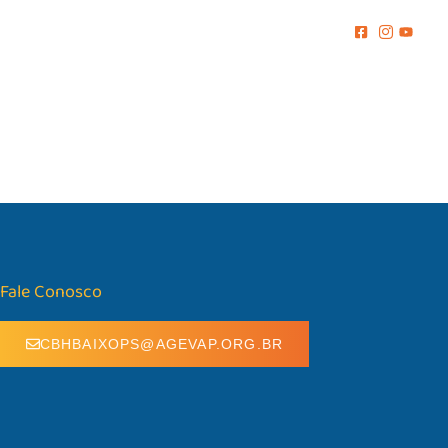
MENTO
COMUNICAÇÃO
BIBLIOTECA
CONTATO
Fale Conosco
CBHBAIXOPS@AGEVAP.ORG.BR