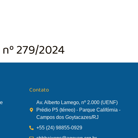
TÃO DA BACIA
AGÊNCIA DA BACIA
SALA DE MONITORA
 nº 279/2024
Contato
de
Av. Alberto Lamego, nº 2.000 (UENF)
Prédio P5 (térreo) - Parque Califórnia -
Campos dos Goytacazes/RJ
+55 (24) 98855-0929