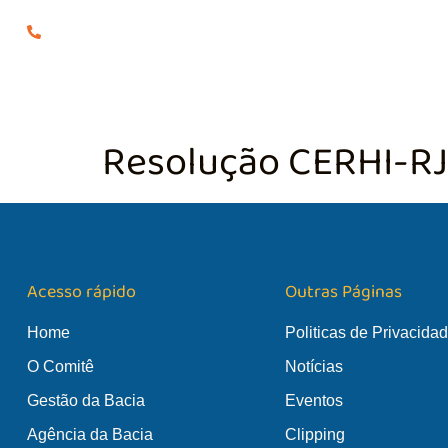
(24) 98855-0929
O COMITÊ
GES
Resolução CERHI-RJ
Acesso rápido
Outras Páginas
Home
Politicas de Privacida
O Comitê
Notícias
Gestão da Bacia
Eventos
Agência da Bacia
Clipping