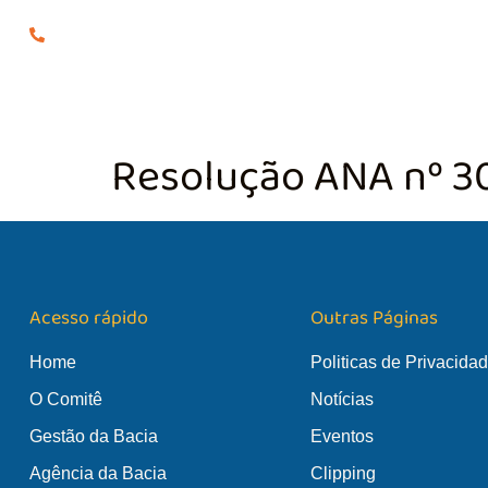
(24) 98855-0929
O COMITÊ
GES
Resolução ANA nº 3
Acesso rápido
Outras Páginas
Home
Politicas de Privacida
O Comitê
Notícias
Gestão da Bacia
Eventos
Agência da Bacia
Clipping