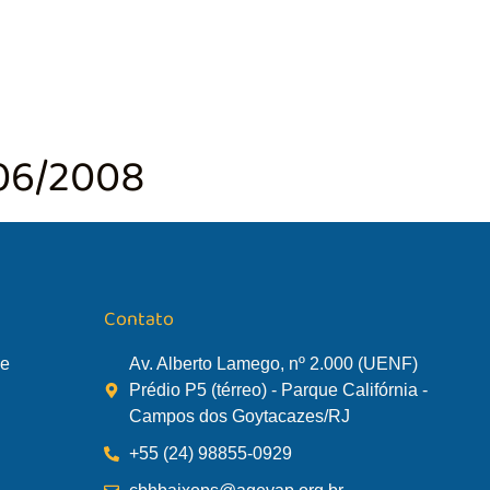
TÃO DA BACIA
AGÊNCIA DA BACIA
SALA DE MONITORA
06/2008
Contato
de
Av. Alberto Lamego, nº 2.000 (UENF)
Prédio P5 (térreo) - Parque Califórnia -
Campos dos Goytacazes/RJ
+55 (24) 98855-0929