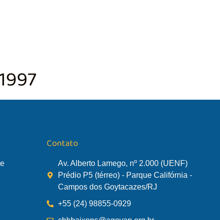
TÃO DA BACIA
AGÊNCIA DA BACIA
SALA DE MONITORA
/1997
Contato
de
Av. Alberto Lamego, nº 2.000 (UENF)
Prédio P5 (térreo) - Parque Califórnia -
Campos dos Goytacazes/RJ
+55 (24) 98855-0929