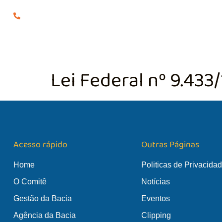
(24) 98855-0929
O COMITÊ
GES
Lei Federal nº 9.433
Acesso rápido
Outras Páginas
Home
Politicas de Privacida
O Comitê
Notícias
Gestão da Bacia
Eventos
Agência da Bacia
Clipping