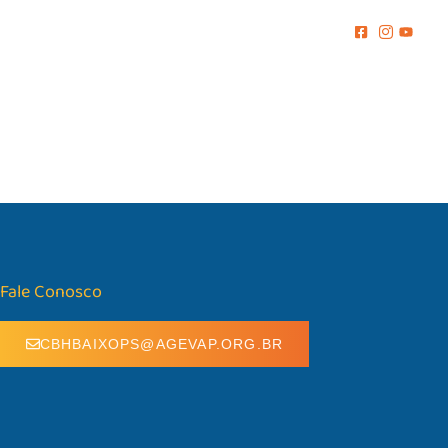
MENTO
COMUNICAÇÃO
BIBLIOTECA
CONTATO
Fale Conosco
CBHBAIXOPS@AGEVAP.ORG.BR