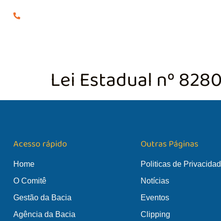
(24) 98855-0929
O COMITÊ
GES
Lei Estadual nº 828
Acesso rápido
Outras Páginas
Home
Politicas de Privacida
O Comitê
Notícias
Gestão da Bacia
Eventos
Agência da Bacia
Clipping