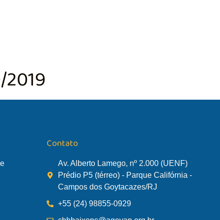
TÃO DA BACIA
AGÊNCIA DA BACIA
SALA DE MONITORA
0/2019
Contato
de
Av. Alberto Lamego, nº 2.000 (UENF)
Prédio P5 (térreo) - Parque Califórnia -
Campos dos Goytacazes/RJ
+55 (24) 98855-0929