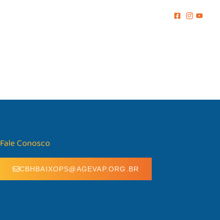
MENTO
COMUNICAÇÃO
BIBLIOTECA
CONTATO
Fale Conosco
CBHBAIXOPS@AGEVAP.ORG.BR