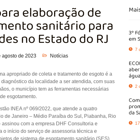
para elaboração de
Mais
mento sanitário para
3º F
ades no Estado do RJ
em S
7 
e agosto de 2023
Notícias
ECOB
aber
ma apropriado de coleta e tratamento de esgoto é a
água
 diagnóstico da localidade a ser atendida, com suas
2 
ãos, o município tem as ferramentas necessárias
 de esgotamento.
Comi
prom
stão INEA nº 069/2022, que atende a quatro
da S
io de Janeiro – Médio Paraíba do Sul, Piabanha, Rio
17
 – assinou com a empresa DHF Consultoria e
 o início do serviço de assessoria técnica e
ojetos de sistema de esgotamento sanitário (SES)