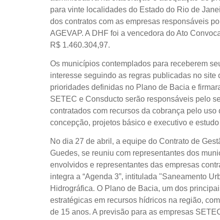
para vinte localidades do Estado do Rio de Jan
dos contratos com as empresas responsáveis por
AGEVAP. A DHF foi a vencedora do Ato Convocató
R$ 1.460.304,97.
Os municípios contemplados para receberem seu
interesse seguindo as regras publicadas no sit
prioridades definidas no Plano de Bacia e fir
SETEC e Consducto serão responsáveis pelo ser
contratados com recursos da cobrança pelo uso
concepção, projetos básico e executivo e estudo
No dia 27 de abril, a equipe do Contrato de Ges
Guedes, se reuniu com representantes dos muni
envolvidos e representantes das empresas contrat
integra a “Agenda 3”, intitulada "Saneamento U
Hidrográfica. O Plano de Bacia, um dos principa
estratégicas em recursos hídricos na região, c
de 15 anos. A previsão para as empresas SETEC