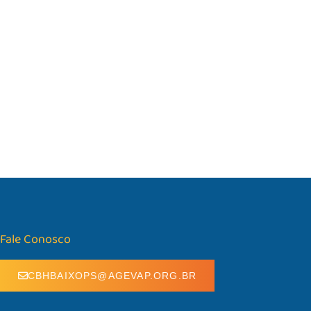
Fale Conosco
CBHBAIXOPS@AGEVAP.ORG.BR