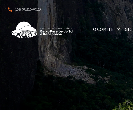
(24) 98855-0929
O COMITÊ
GES