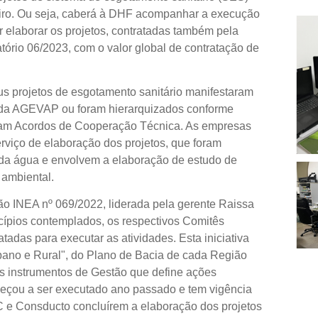
eiro. Ou seja, caberá à DHF acompanhar a execução
 elaborar os projetos, contratadas também pela
rio 06/2023, com o valor global de contratação de
s projetos de esgotamento sanitário manifestaram
e da AGEVAP ou foram hierarquizados conforme
maram Acordos de Cooperação Técnica. As empresas
viço de elaboração dos projetos, que foram
 da água e envolvem a elaboração de estudo de
 ambiental.
tão INEA nº 069/2022, liderada pela gerente Raissa
cípios contemplados, os respectivos Comitês
adas para executar as atividades. Esta iniciativa
rbano e Rural", do Plano de Bacia de cada Região
is instrumentos de Gestão que define ações
omeçou a ser executado ano passado e tem vigência
 e Consducto concluírem a elaboração dos projetos