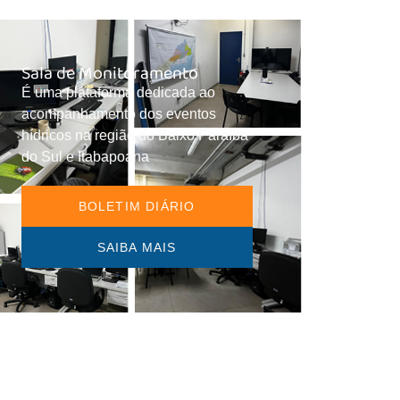
Sala de Monitoramento
É uma plataforma dedicada ao
acompanhamento dos eventos
hídricos na região do Baixo Paraíba
do Sul e Itabapoana
BOLETIM DIÁRIO
SAIBA MAIS