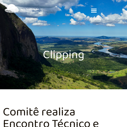
Clipping
Comitê realiza
Encontro Técnico e