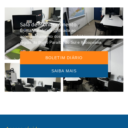
Sala de Monitoramento
É uma plataforma dedicada ao
acompanhamento dos eventos hídricos na
região do Baixo Paraíba do Sul e Itabapoana
BOLETIM DIÁRIO
SAIBA MAIS