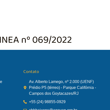
TÃO DA BACIA
AGÊNCIA DA BACIA
SALA DE MONITORA
 INEA nº 069/2022
Contato
de
Av. Alberto Lamego, nº 2.000 (UENF)
Prédio P5 (térreo) - Parque Califórnia -
Campos dos Goytacazes/RJ
+55 (24) 98855-0929