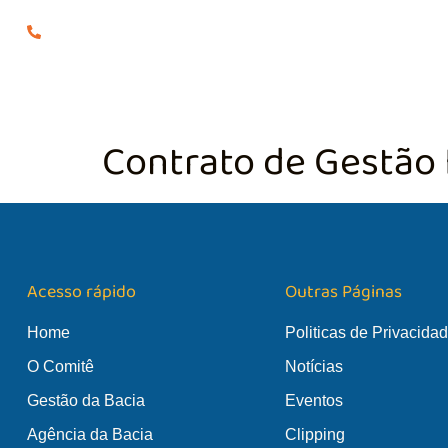
(24) 98855-0929
O COMITÊ
GES
Contrato de Gestão
Acesso rápido
Outras Páginas
Home
Politicas de Privacida
O Comitê
Notícias
Gestão da Bacia
Eventos
Agência da Bacia
Clipping