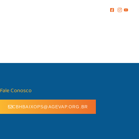
MENTO
COMUNICAÇÃO
BIBLIOTECA
CONTATO
Fale Conosco
CBHBAIXOPS@AGEVAP.ORG.BR