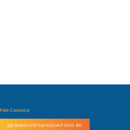
Fale Conosco
CBHBAIXOPS@AGEVAP.ORG.BR