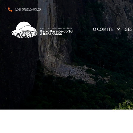
(24) 98855-0929
O COMITÊ
GES