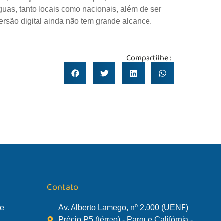
guas, tanto locais como nacionais, além de ser
rsão digital ainda não tem grande alcance.
Compartilhe :
Contato
de
Av. Alberto Lamego, nº 2.000 (UENF)
Prédio P5 (térreo) - Parque Califórnia -