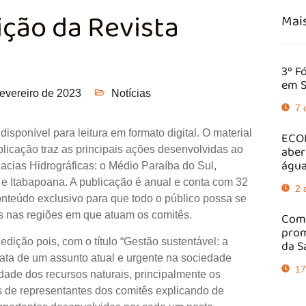
ição da Revista
Mais
3º F
em S
fevereiro de 2023
Notícias
7 
isponível para leitura em formato digital. O material
ECOB
aber
publicação traz as principais ações desenvolvidas ao
água
acias Hidrográficas: o Médio Paraíba do Sul,
 e Itabapoana. A publicação é anual e conta com 32
2 
onteúdo exclusivo para que todo o público possa se
s nas regiões em que atuam os comitês.
Comi
prom
edição pois, com o título “Gestão sustentável: a
da S
rata de um assunto atual e urgente na sociedade
17
ade dos recursos naturais, principalmente os
s de representantes dos comitês explicando de