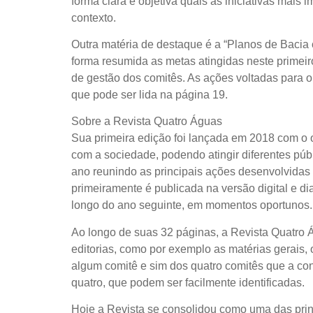
forma clara e objetiva quais as iniciativas mais
contexto.
Outra matéria de destaque é a “Planos de Bacia
forma resumida as metas atingidas neste primeir
de gestão dos comitês. As ações voltadas para
que pode ser lida na página 19.
Sobre a Revista Quatro Águas
Sua primeira edição foi lançada em 2018 com o 
com a sociedade, podendo atingir diferentes pú
ano reunindo as principais ações desenvolvidas
primeiramente é publicada na versão digital e di
longo do ano seguinte, em momentos oportunos.
Ao longo de suas 32 páginas, a Revista Quatro 
editorias, como por exemplo as matérias gerais,
algum comitê e sim dos quatro comitês que a con
quatro, que podem ser facilmente identificadas.
Hoje a Revista se consolidou como uma das prin