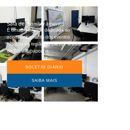
Sala de Monitoramento
É uma plataforma dedicada ao
acompanhamento dos eventos
hídricos na região do Baixo Paraíba
do Sul e Itabapoana
BOLETIM DIÁRIO
SAIBA MAIS