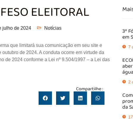
FESO ELEITORAL
Mais
e julho de 2024
Notícias
3º F
em S
orma que limitará sua comunicação em seu site e
7 
de outubro de 2024. A conduta ocorre em virtude da
ECOB
no de 2024 conforme a Lei nº 9.504/1997 – a Lei das
aber
água
2 
Compartilhe :
Comi
prom
da S
17