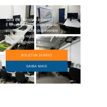
Sala de Monitoramento
É uma plataforma dedicada ao
acompanhamento dos eventos
hídricos na região do Baixo Paraíba
do Sul e Itabapoana
BOLETIM DIÁRIO
SAIBA MAIS