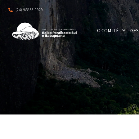
(24) 98855-0929
O COMITÊ
GES