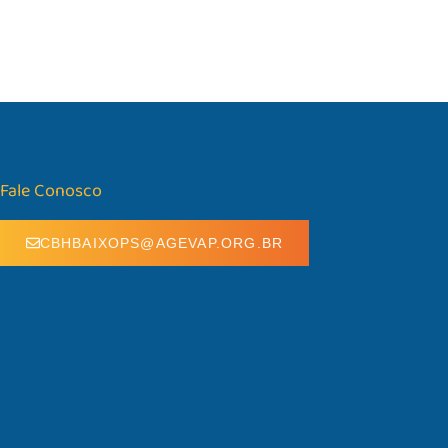
Fale Conosco
CBHBAIXOPS@AGEVAP.ORG.BR