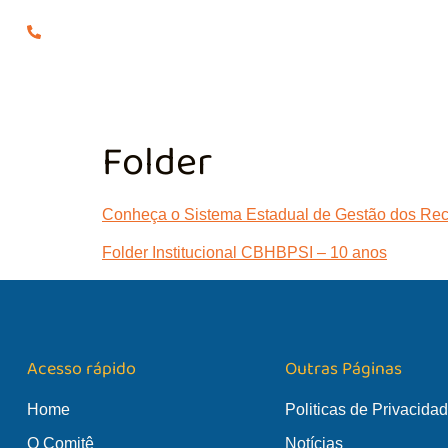
(24) 98855-0929
O COMITÊ
GES
Folder
Conheça o Sistema Estadual de Gestão dos Rec
Folder Institucional CBHBPSI – 10 anos
Acesso rápido
Outras Páginas
Home
Politicas de Privacida
O Comitê
Notícias