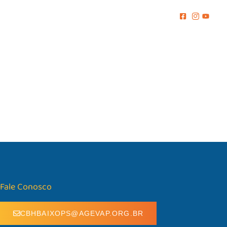
MENTO
COMUNICAÇÃO
BIBLIOTECA
CONTATO
Fale Conosco
CBHBAIXOPS@AGEVAP.ORG.BR