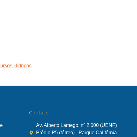
TÃO DA BACIA
AGÊNCIA DA BACIA
SALA DE MONITORA
ursos Hídricos
Contato
de
Av. Alberto Lamego, nº 2.000 (UENF)
Prédio P5 (térreo) - Parque Califórnia -