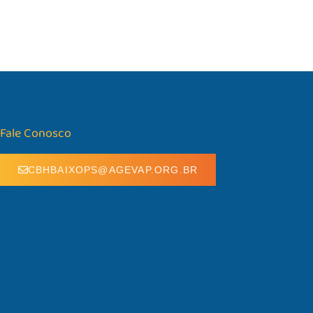
Fale Conosco
CBHBAIXOPS@AGEVAP.ORG.BR