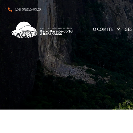
(24) 98855-0929
O COMITÊ
GES