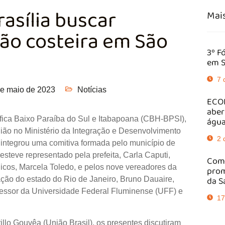
rasília buscar
Mais
são costeira em São
3º F
em S
7 
de maio de 2023
Notícias
ECOB
aber
áfica Baixo Paraíba do Sul e Itabapoana (CBH-BPSI),
água
ião no Ministério da Integração e Desenvolvimento
2 
or integrou uma comitiva formada pelo município de
steve representado pela prefeita, Carla Caputi,
Comi
licos, Marcela Toledo, e pelos nove vereadores da
prom
da S
tação do estado do Rio de Janeiro, Bruno Dauaire,
fessor da Universidade Federal Fluminense (UFF) e
17
illo Gouvêa (União Brasil), os presentes discutiram