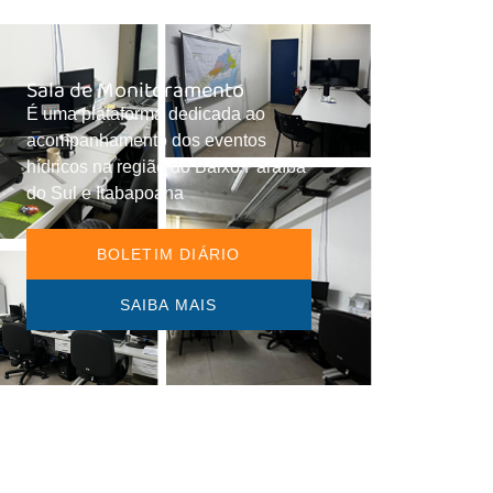
Sala de Monitoramento
É uma plataforma dedicada ao
acompanhamento dos eventos
hídricos na região do Baixo Paraíba
do Sul e Itabapoana
BOLETIM DIÁRIO
SAIBA MAIS