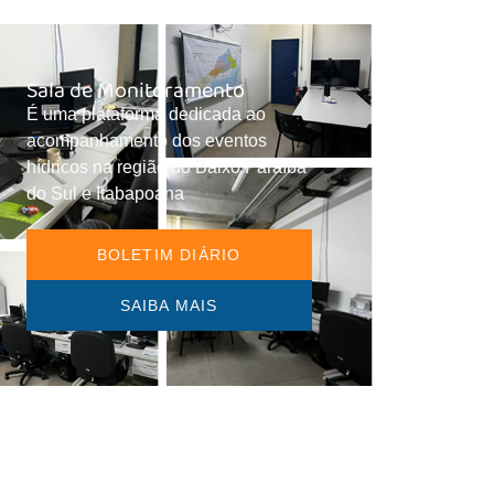
Sala de Monitoramento
É uma plataforma dedicada ao
acompanhamento dos eventos
hídricos na região do Baixo Paraíba
do Sul e Itabapoana
BOLETIM DIÁRIO
SAIBA MAIS