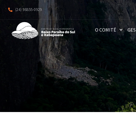
(24) 98855-0929
O COMITÊ
GES