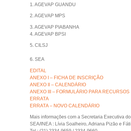
1. AGEVAP GUANDU
2. AGEVAP MPS
3. AGEVAP PIABANHA
4. AGEVAP BPSI
5. CILSJ
6. SEA
EDITAL
ANEXO I – FICHA DE INSCRIÇÃO
ANEXO II – CALENDÁRIO
ANEXO III – FORMULÁRIO PARA RECURSOS
ERRATA
ERRATA – NOVO CALENDÁRIO
Mais informações com a Secretaria Executiva d
SEA/INEA : Lívia Soalheiro, Adriana Pizão e Fá
Tel.: (21) 2334-9659 / 2334-9660