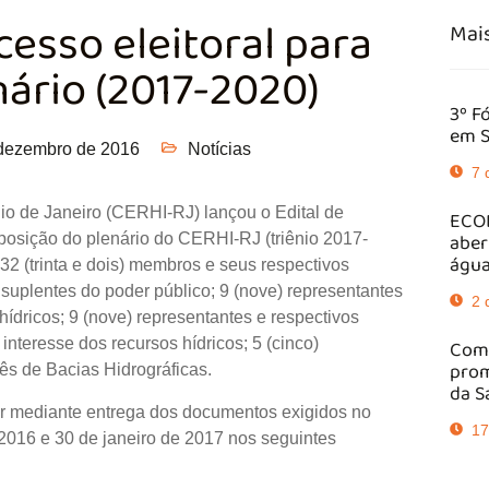
cesso eleitoral para
Mais
ário (2017-2020)
3º F
em S
dezembro de 2016
Notícias
7 
o de Janeiro (CERHI-RJ) lançou o Edital de
ECOB
aber
osição do plenário do CERHI-RJ (triênio 2017-
água
32 (trinta e dois) membros e seus respectivos
 suplentes do poder público; 9 (nove) representantes
2 
hídricos; 9 (nove) representantes e respectivos
interesse dos recursos hídricos; 5 (cinco)
Comi
prom
ês de Bacias Hidrográficas.
da S
ver mediante entrega dos documentos exigidos no
17
 2016 e 30 de janeiro de 2017 nos seguintes