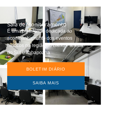
Sala de Monitoramento
É uma plataforma dedicada ao
acompanhamento dos eventos
hídricos na região do Baixo Paraíba
do Sul e Itabapoana
BOLETIM DIÁRIO
SAIBA MAIS