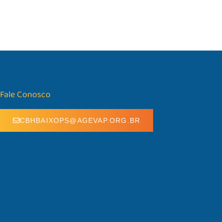
Fale Conosco
CBHBAIXOPS@AGEVAP.ORG.BR