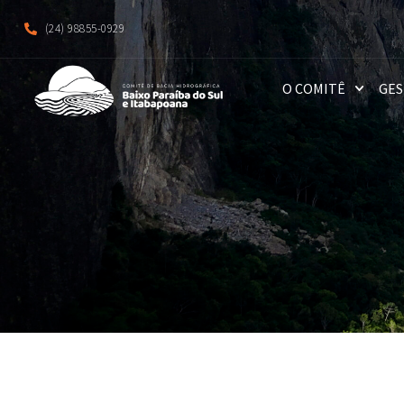
(24) 98855-0929
O COMITÊ
GES