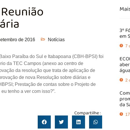
ª Reunião
Mais
ária
3º F
em S
setembro de 2016
Notícias
7 
 Baixo Paraíba do Sul e Itabapoana (CBH-BPSI) foi
ECOB
aber
tório da TEC Campos (anexo ao centro de
água
vação da resolução que trata de aplicação de
rovação de nova Resolução sobre diárias e
2 
PSI; Prestação de contas sobre o Projeto de
eu tenho a ver com isso?”.
Comi
prom
da S
Compartilhe :
17