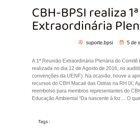
CBH-BPSI realiza 1
Extraordinária Plen
suporte.bpsi
5 de 
A 1ª Reunião Extraordinária Plenária do Comitê
realizada no dia 12 de Agosto de 2016, no audi
convenções da UENF). Na ocasião, houve a apro
recursos do CBH Macaé das Ostras na RH IX; Ap
reembolso para membros representantes do CBHB
Educação Ambiental “Da nascente à foz… O que 
Tags :