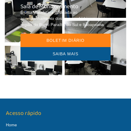
Sala de Monitoramento
É uma plataforma dedicada ao
acompanhamento dos eventos hídricos na
região do Baixo Paraíba do Sul e Itabapoana
BOLETIM DIÁRIO
SAIBA MAIS
Acesso rápido
Home