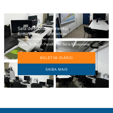
Sala de Monitoramento
É uma plataforma dedicada ao
acompanhamento dos eventos hídricos na
região do Baixo Paraíba do Sul e Itabapoana
BOLETIM DIÁRIO
SAIBA MAIS