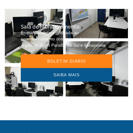
Sala de Monitoramento
É uma plataforma dedicada ao
acompanhamento dos eventos hídricos na
região do Baixo Paraíba do Sul e Itabapoana
BOLETIM DIÁRIO
SAIBA MAIS